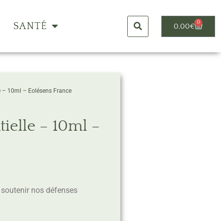
0
SANTÉ
0,00
€
le – 10ml – Eolésens France
tielle – 10ml –
à soutenir nos défenses